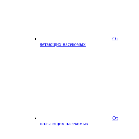
От
летающих насекомых
От
ползающих насекомых