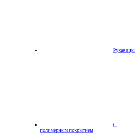
Рукавицы
С
полимерным покрытием