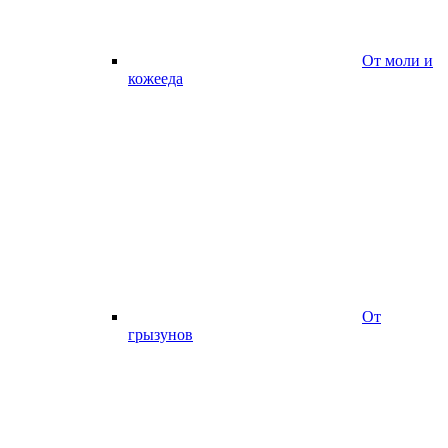
От моли и
кожееда
От
грызунов