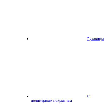
Рукавицы
С
полимерным покрытием