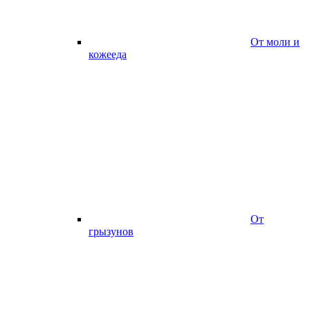
От моли и
кожееда
От
грызунов