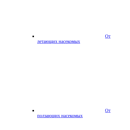
От
летающих насекомых
От
ползающих насекомых