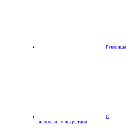
Рукавицы
С
полимерным покрытием