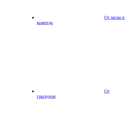
От моли и
кожееда
От
грызунов