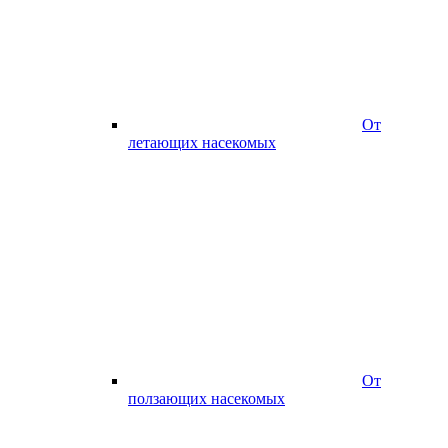
От
летающих насекомых
От
ползающих насекомых