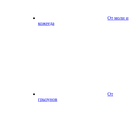
От моли и
кожееда
От
грызунов