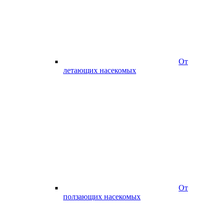
От
летающих насекомых
От
ползающих насекомых