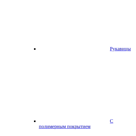
Рукавицы
С
полимерным покрытием