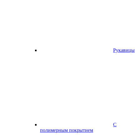
Рукавицы
С
полимерным покрытием