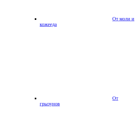
От моли и
кожееда
От
грызунов