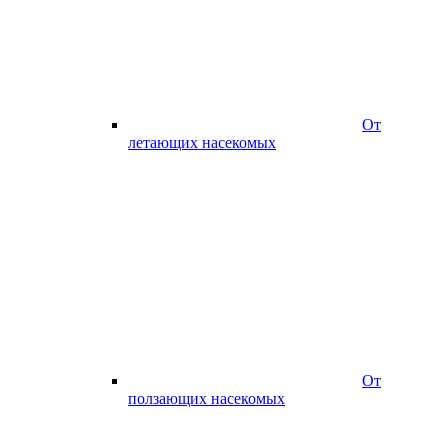
От
летающих насекомых
От
ползающих насекомых