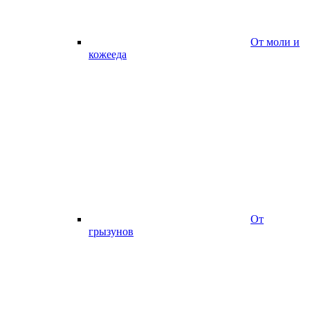
От моли и
кожееда
От
грызунов