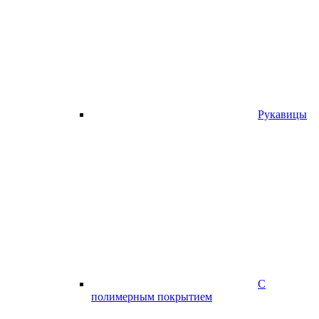
Рукавицы
С
полимерным покрытием