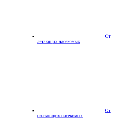
От
летающих насекомых
От
ползающих насекомых