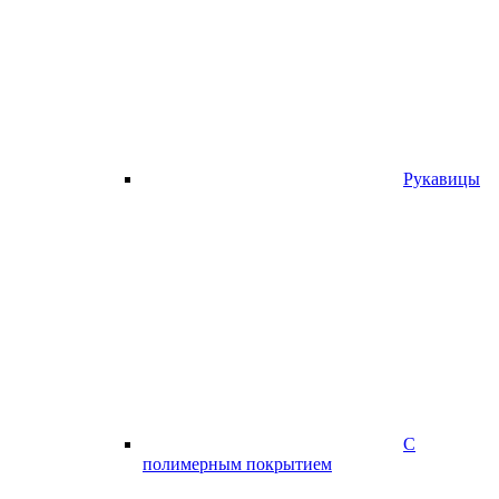
Рукавицы
С
полимерным покрытием