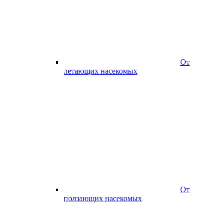
От
летающих насекомых
От
ползающих насекомых