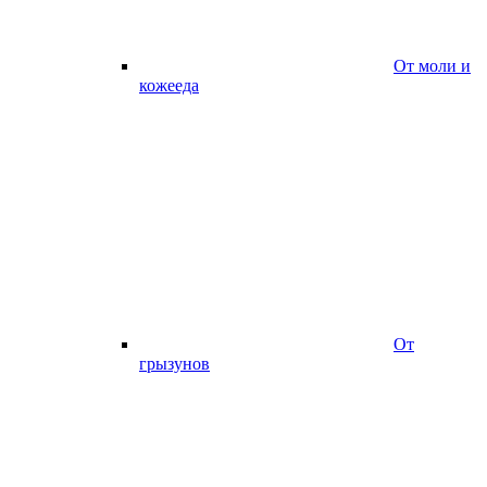
От моли и
кожееда
От
грызунов