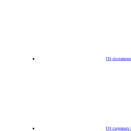
От ползающ
От садовых 