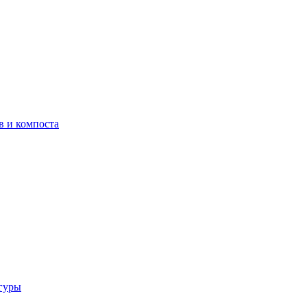
в и компоста
гуры