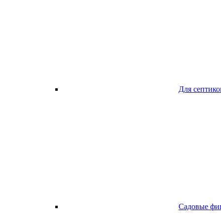
Для септико
Садовые фи