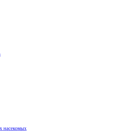
в
х насекомых