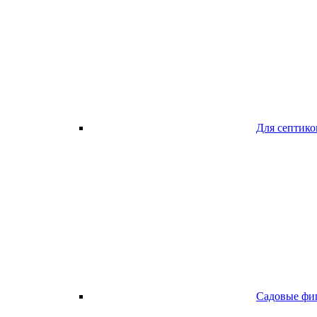
Для септико
Садовые фи