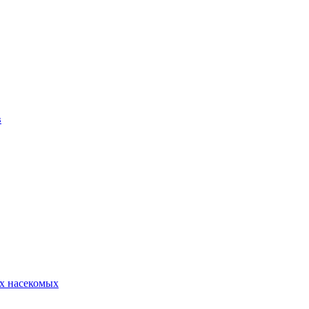
в
х насекомых