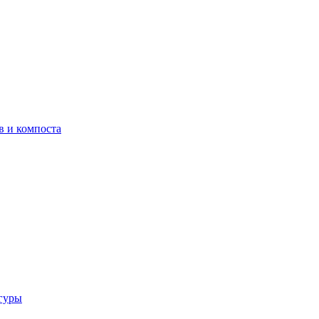
в и компоста
гуры