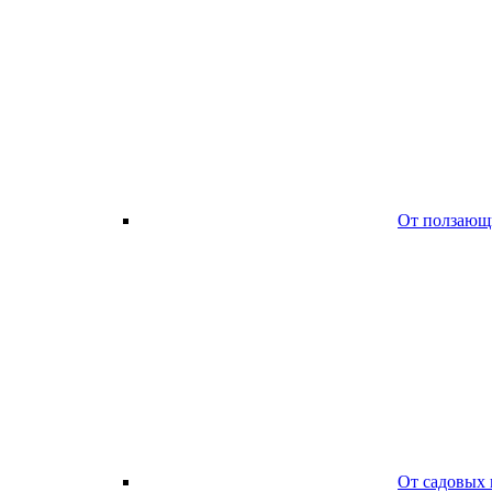
От ползающ
От садовых 