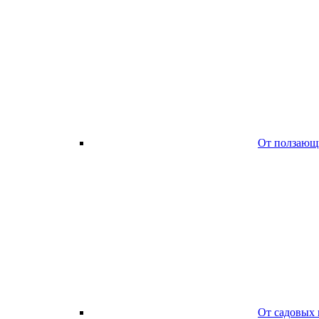
От ползающ
От садовых 