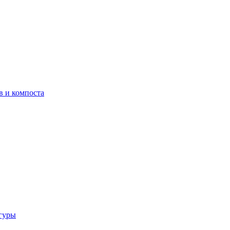
в и компоста
гуры