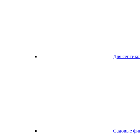
Для септико
Садовые фи