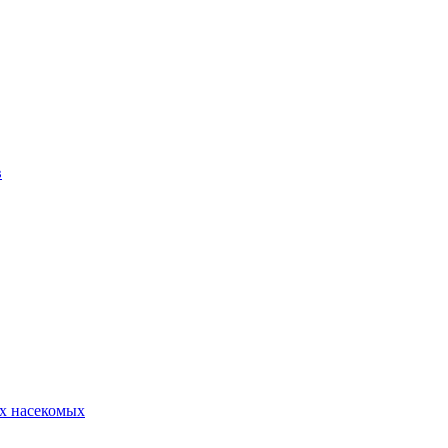
в
х насекомых