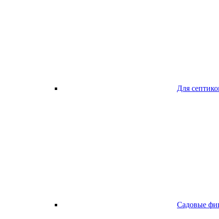
Для септико
Садовые фи