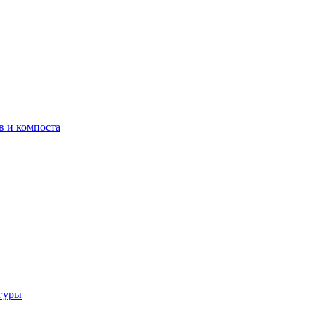
в и компоста
гуры