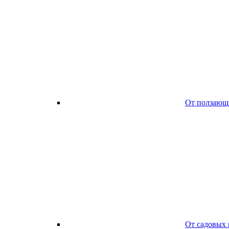
От ползающ
От садовых 