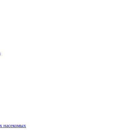
в
х насекомых