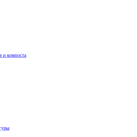
в и компоста
гуры