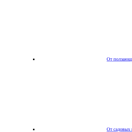
От ползающ
От садовых 