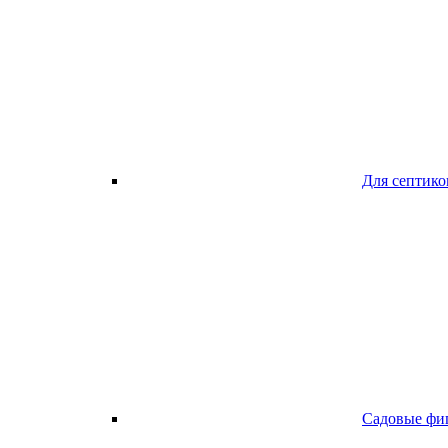
Для септико
Садовые фи