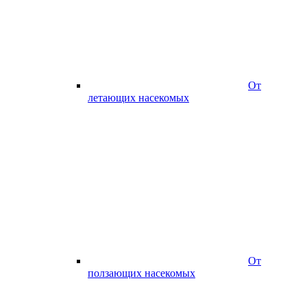
От
летающих насекомых
От
ползающих насекомых