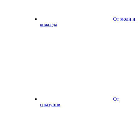
От моли и
кожееда
От
грызунов