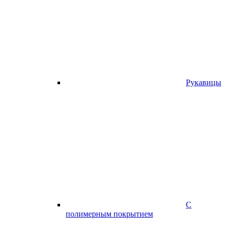
Рукавицы
С
полимерным покрытием