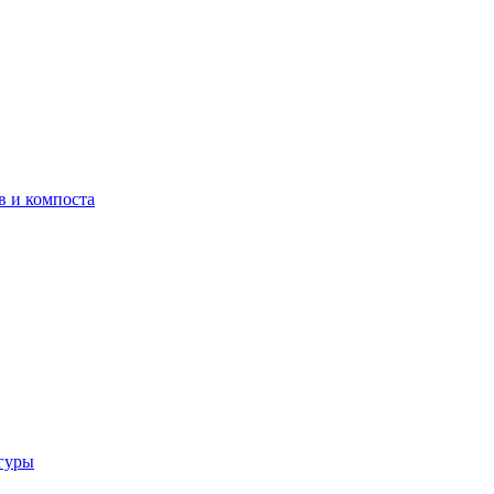
в и компоста
гуры