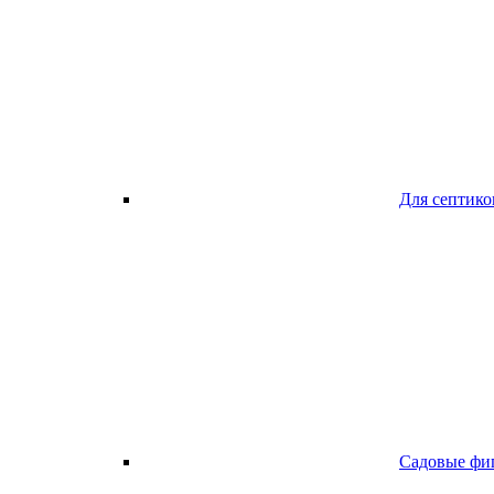
Для септико
Садовые фи