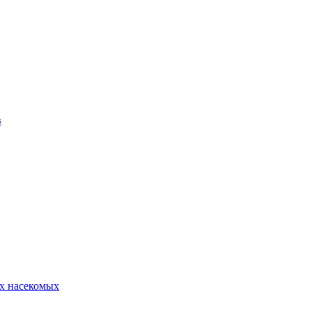
в
х насекомых