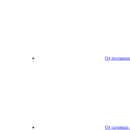
От ползающ
От садовых 