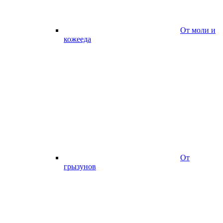
От моли и
кожееда
От
грызунов