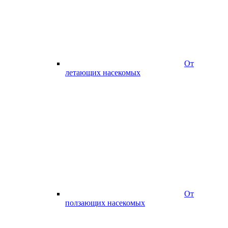
От
летающих насекомых
От
ползающих насекомых