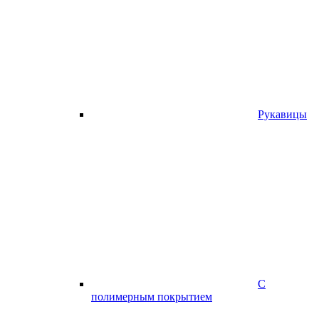
Рукавицы
С
полимерным покрытием