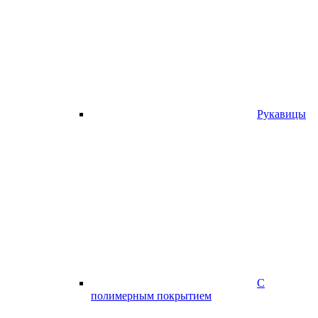
Рукавицы
С
полимерным покрытием