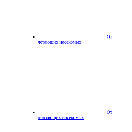
От
летающих насекомых
От
ползающих насекомых