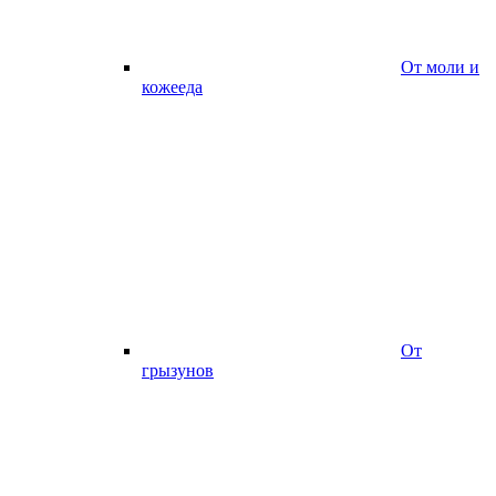
От моли и
кожееда
От
грызунов