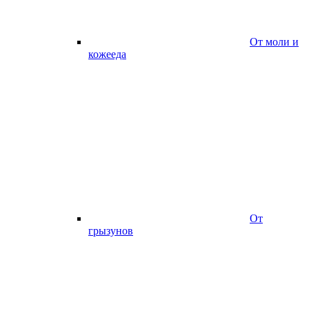
От моли и
кожееда
От
грызунов