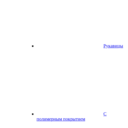
Рукавицы
С
полимерным покрытием