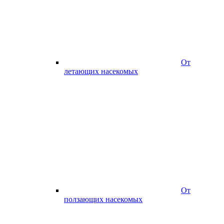
От
летающих насекомых
От
ползающих насекомых