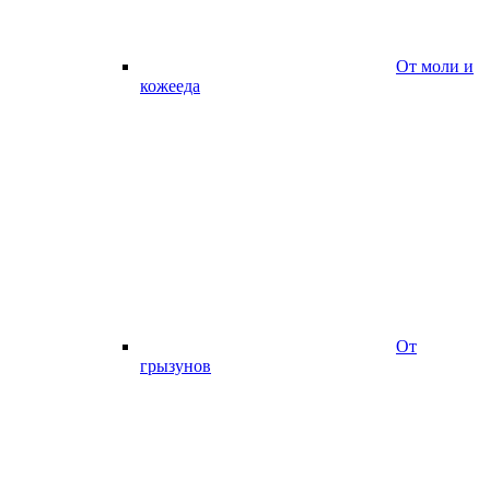
От моли и
кожееда
От
грызунов