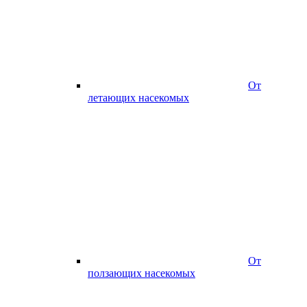
От
летающих насекомых
От
ползающих насекомых