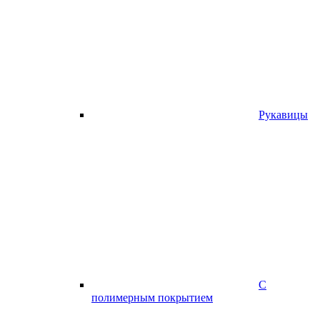
Рукавицы
С
полимерным покрытием