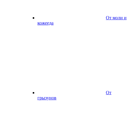
От моли и
кожееда
От
грызунов