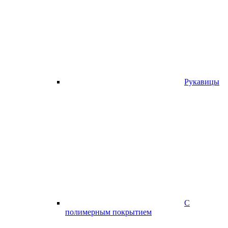
Рукавицы
С
полимерным покрытием