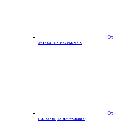
От
летающих насекомых
От
ползающих насекомых