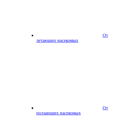
От
летающих насекомых
От
ползающих насекомых