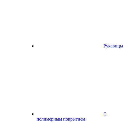
Рукавицы
С
полимерным покрытием