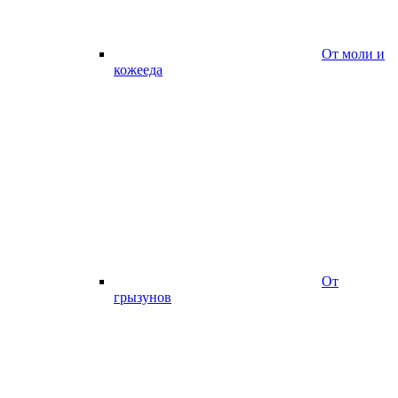
От моли и
кожееда
От
грызунов