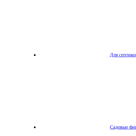
Для септико
Садовые фи