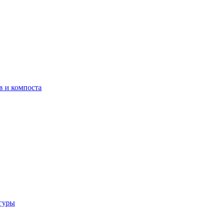
в и компоста
гуры