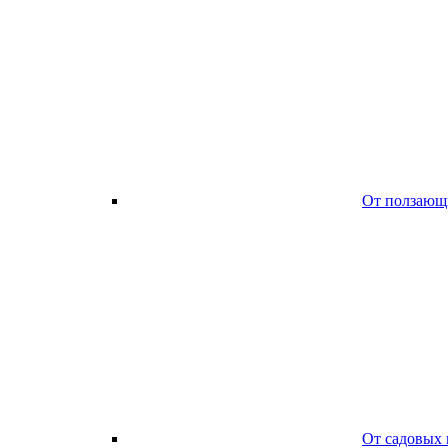
От ползающ
От садовых 