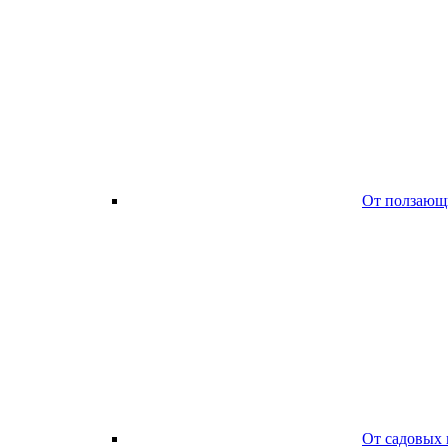
От ползающ
От садовых 