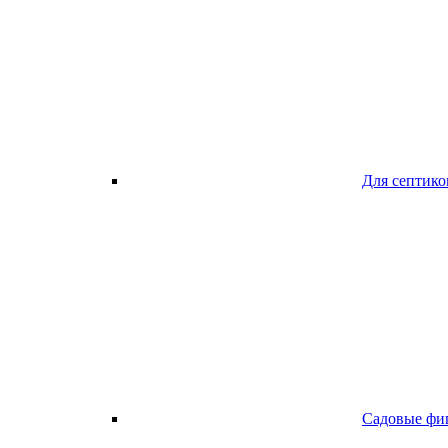
Для септико
Садовые фи