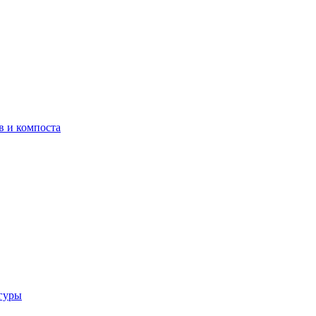
в и компоста
гуры