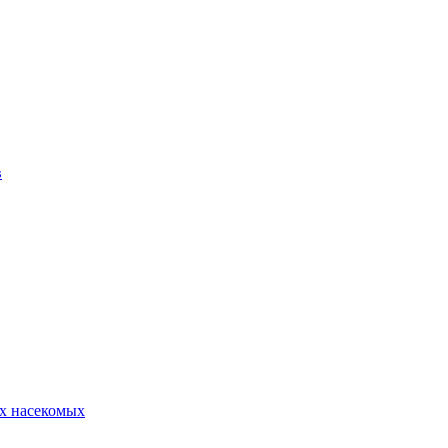
в
х насекомых