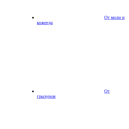
От моли и
кожееда
От
грызунов