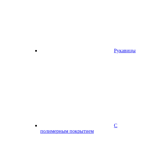
Рукавицы
С
полимерным покрытием