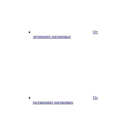
От
летающих насекомых
От
ползающих насекомых