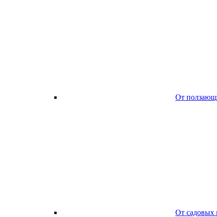
От ползающ
От садовых 