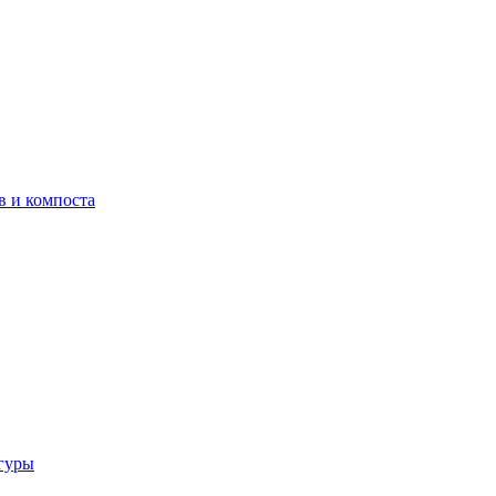
в и компоста
гуры