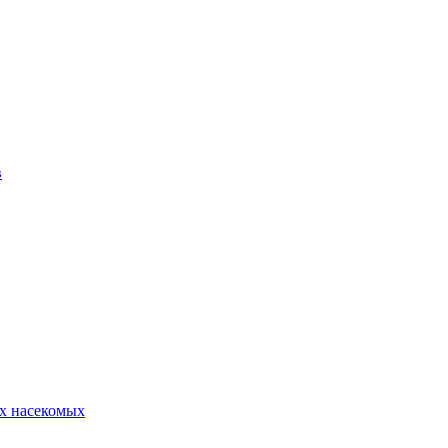
в
х насекомых