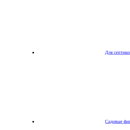
Для септико
Садовые фи