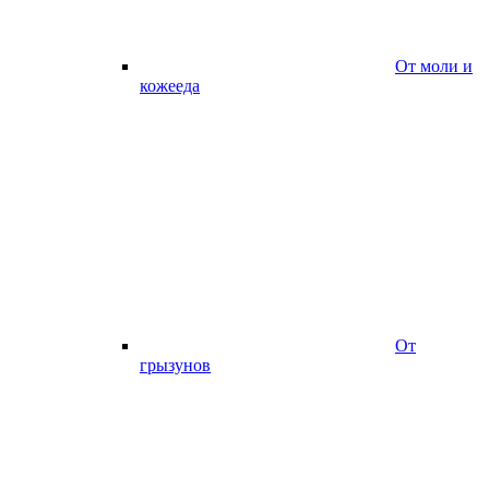
От моли и
кожееда
От
грызунов