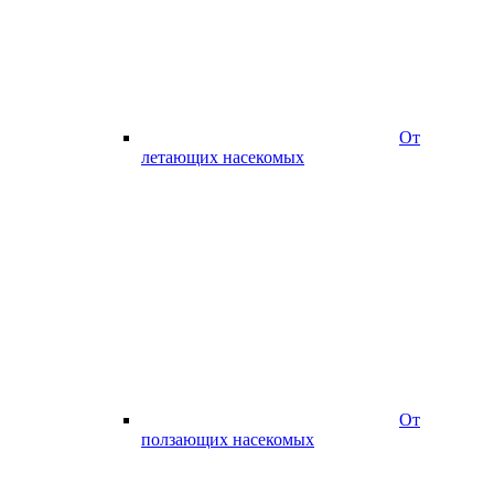
От
летающих насекомых
От
ползающих насекомых