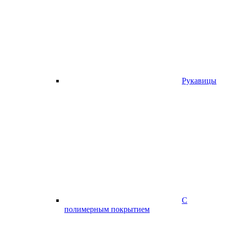
Рукавицы
С
полимерным покрытием