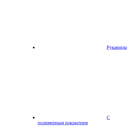
Рукавицы
С
полимерным покрытием