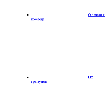
От моли и
кожееда
От
грызунов