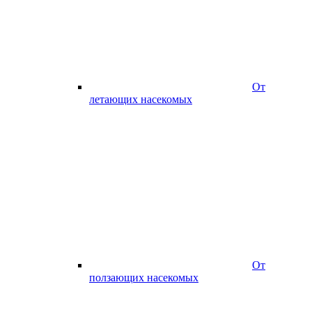
От
летающих насекомых
От
ползающих насекомых