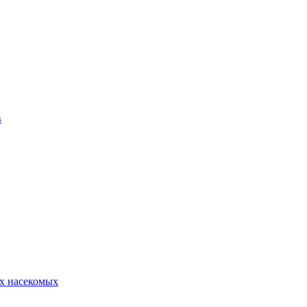
в
х насекомых