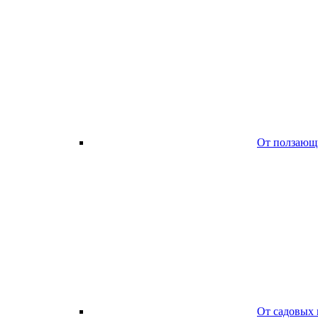
От ползающ
От садовых 