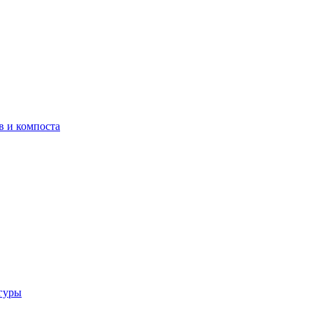
в и компоста
гуры