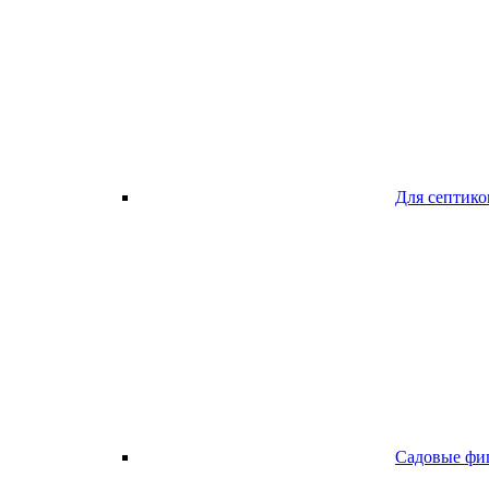
Для септико
Садовые фи