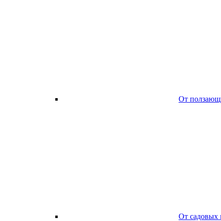
От ползающ
От садовых 