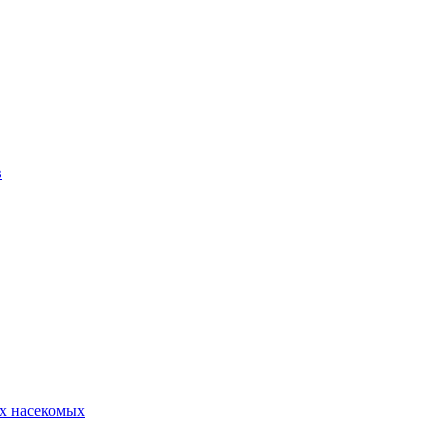
в
х насекомых