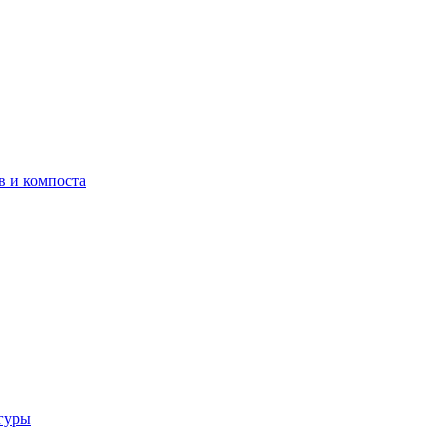
в и компоста
гуры