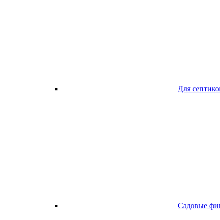
Для септико
Садовые фи