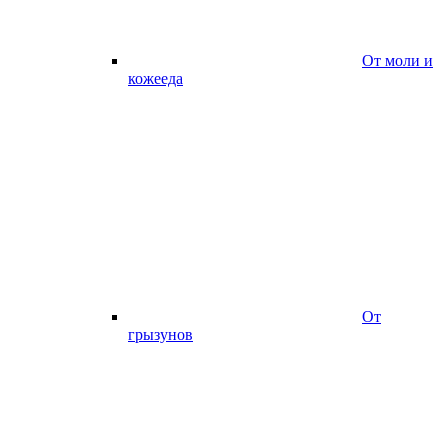
От моли и
кожееда
От
грызунов