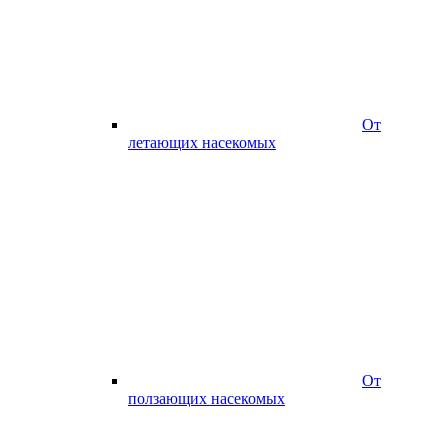
От
летающих насекомых
От
ползающих насекомых