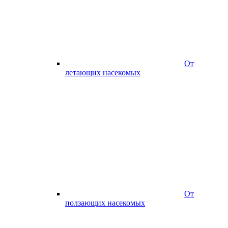
От
летающих насекомых
От
ползающих насекомых