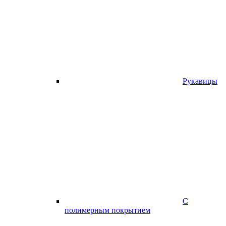
Рукавицы
С
полимерным покрытием