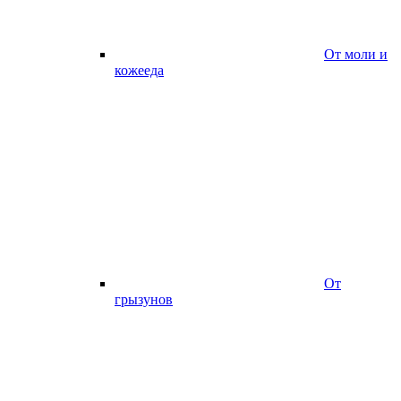
От моли и
кожееда
От
грызунов