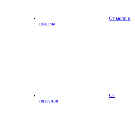
От моли и
кожееда
От
грызунов