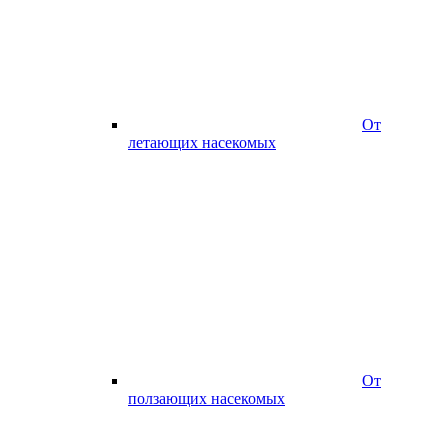
От
летающих насекомых
От
ползающих насекомых