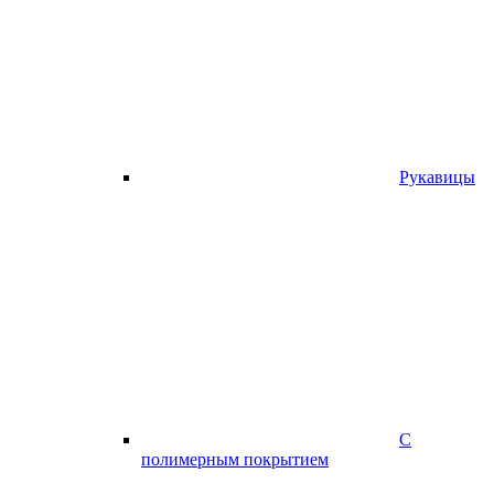
Рукавицы
С
полимерным покрытием