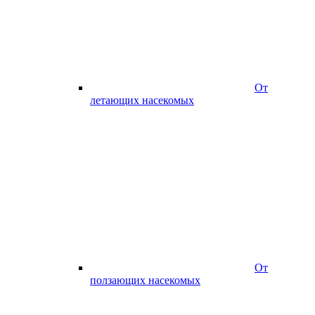
От
летающих насекомых
От
ползающих насекомых