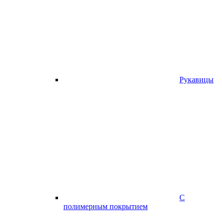
Рукавицы
С
полимерным покрытием