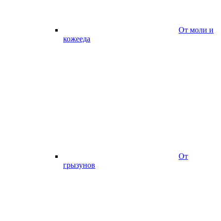
От моли и
кожееда
От
грызунов