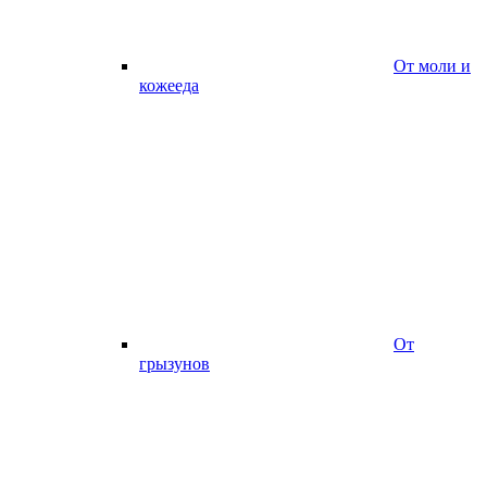
От моли и
кожееда
От
грызунов