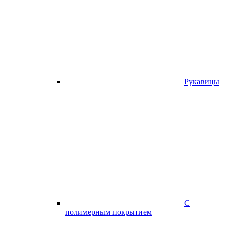
Рукавицы
С
полимерным покрытием