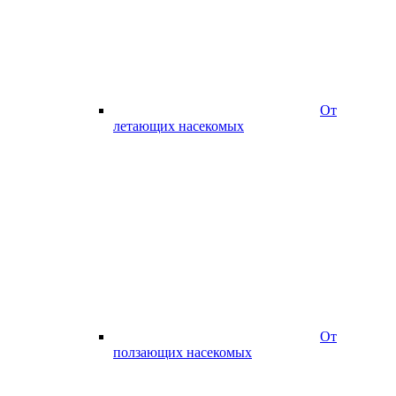
От
летающих насекомых
От
ползающих насекомых