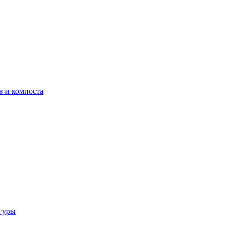
в и компоста
гуры