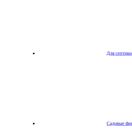
Для септико
Садовые фи