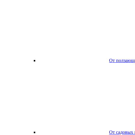
От ползающ
От садовых 