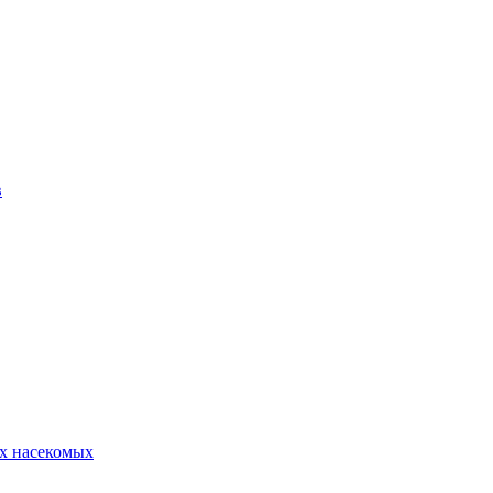
в
х насекомых