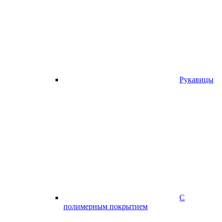
Рукавицы
С
полимерным покрытием