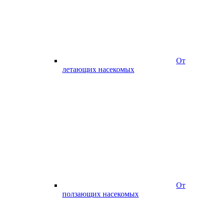
От
летающих насекомых
От
ползающих насекомых