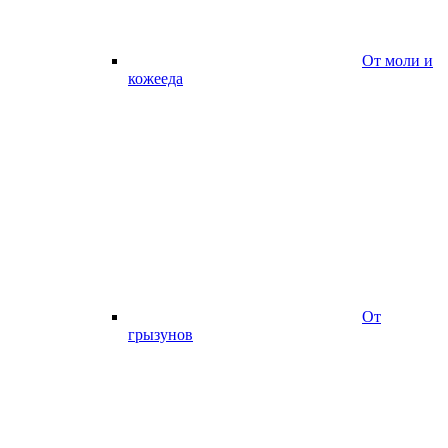
От моли и
кожееда
От
грызунов