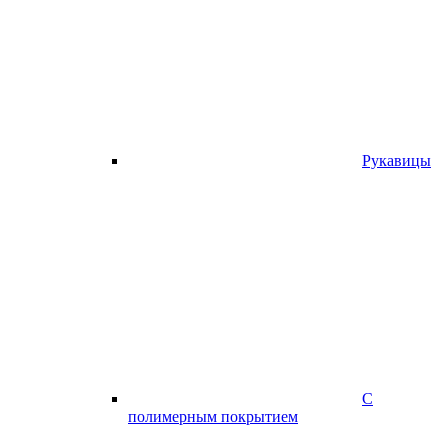
Рукавицы
С
полимерным покрытием