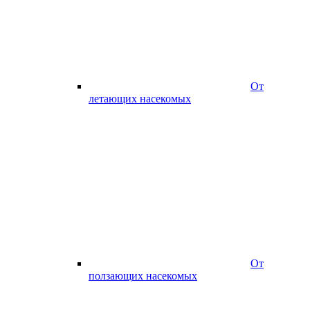
От
летающих насекомых
От
ползающих насекомых