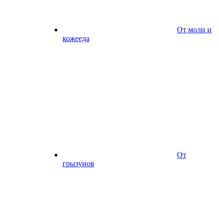
От моли и
кожееда
От
грызунов