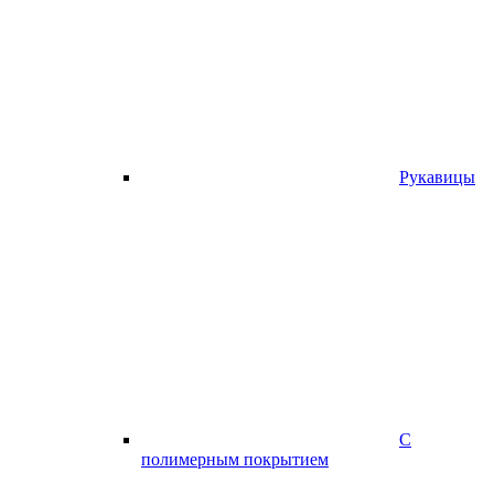
Рукавицы
С
полимерным покрытием