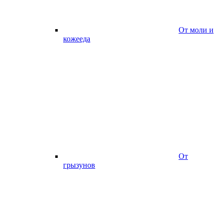
От моли и
кожееда
От
грызунов