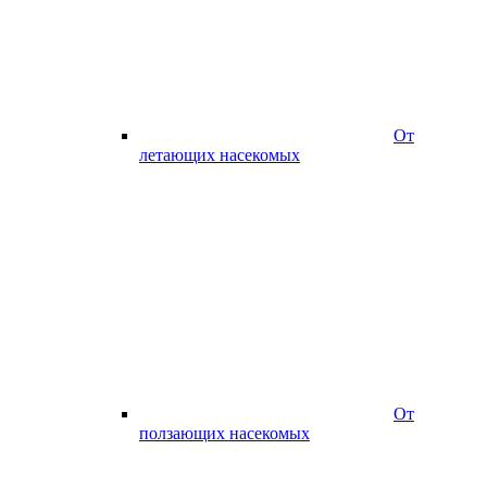
От
летающих насекомых
От
ползающих насекомых