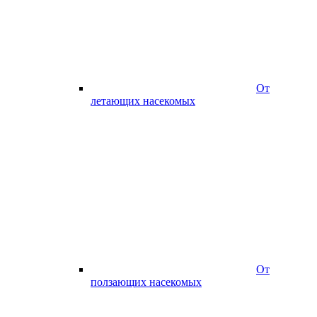
От
летающих насекомых
От
ползающих насекомых