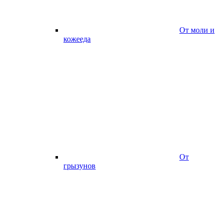
От моли и
кожееда
От
грызунов