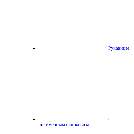
Рукавицы
С
полимерным покрытием