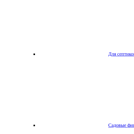
Для септико
Садовые фи