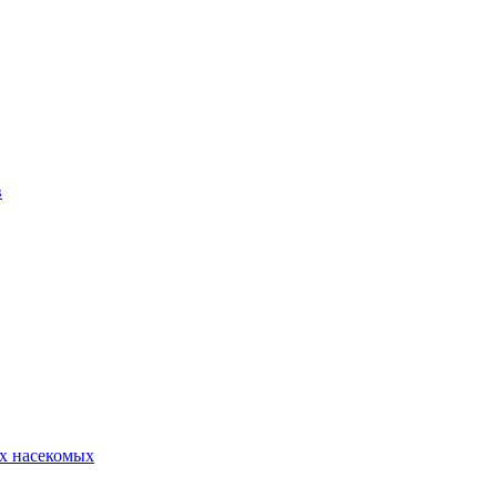
в
х насекомых