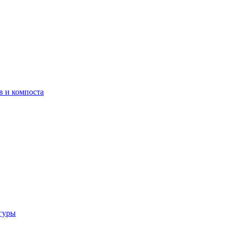
в и компоста
гуры