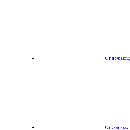
От ползающ
От садовых 