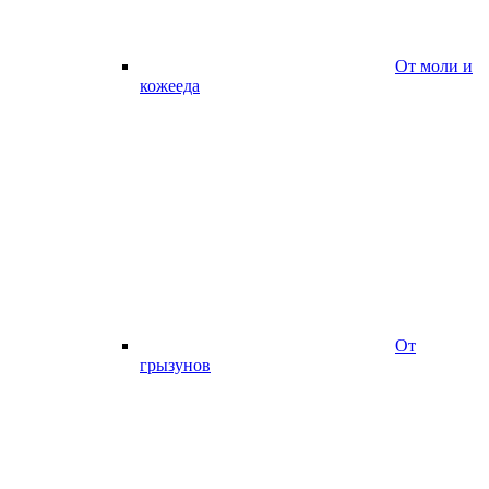
От моли и
кожееда
От
грызунов