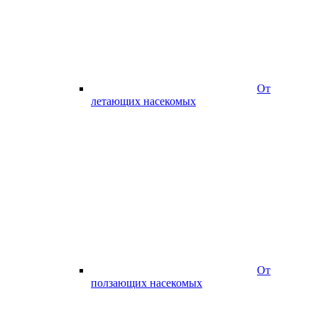
От
летающих насекомых
От
ползающих насекомых