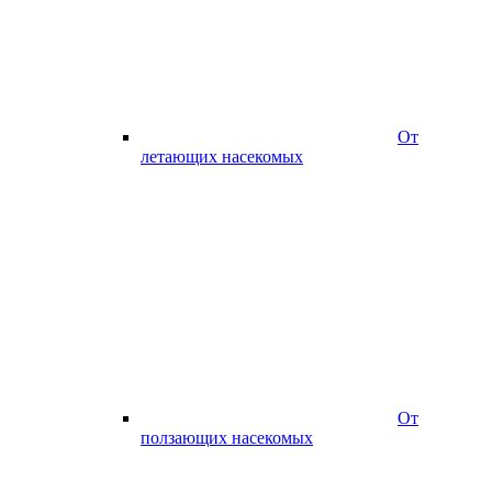
От
летающих насекомых
От
ползающих насекомых