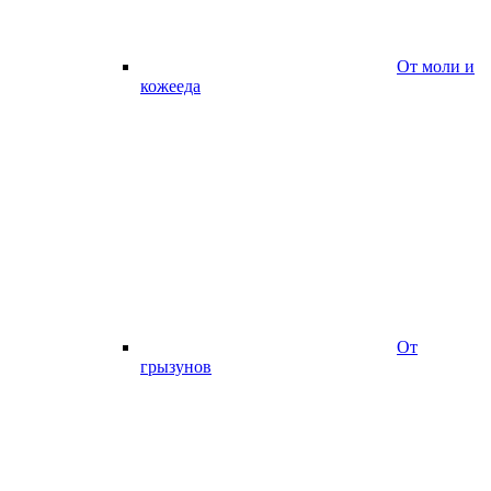
От моли и
кожееда
От
грызунов