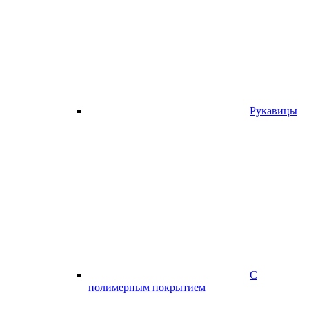
Рукавицы
С
полимерным покрытием