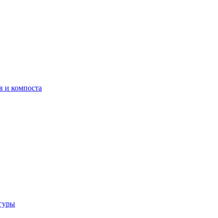
в и компоста
гуры