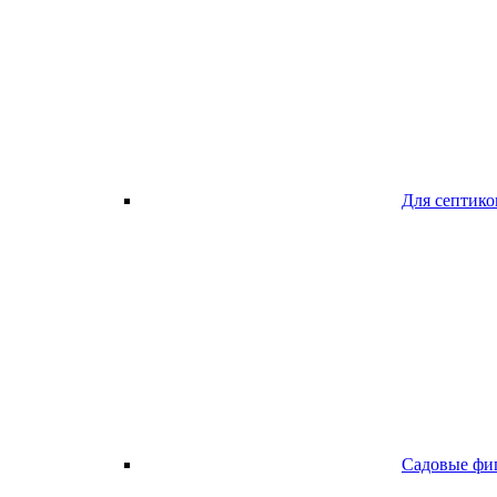
Для септико
Садовые фи