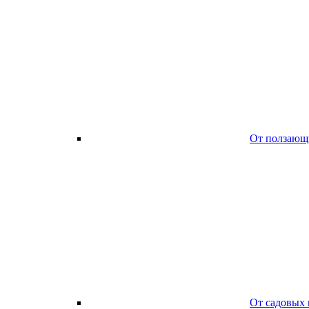
От ползающ
От садовых 