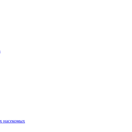
в
х насекомых