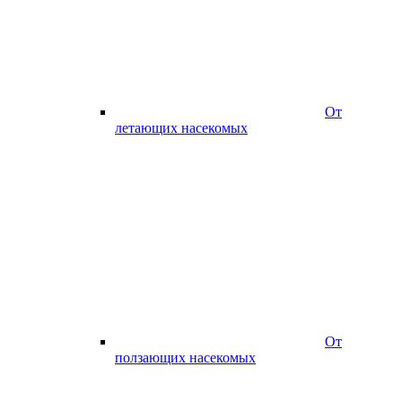
От
летающих насекомых
От
ползающих насекомых