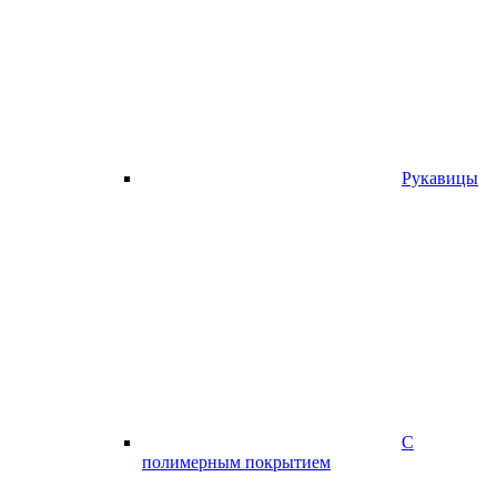
Рукавицы
С
полимерным покрытием