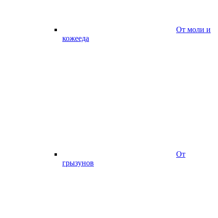
От моли и
кожееда
От
грызунов