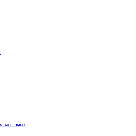
в
х насекомых