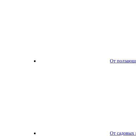
От ползающ
От садовых 