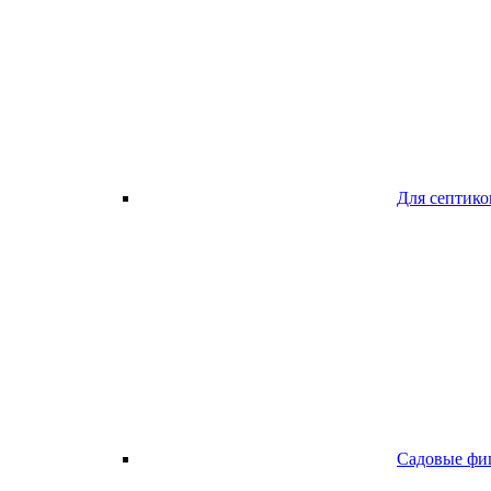
Для септико
Садовые фи