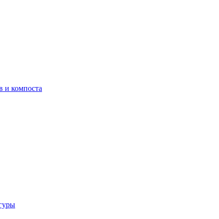
в и компоста
гуры