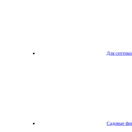
Для септико
Садовые фи