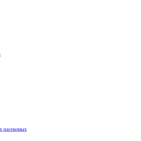
в
х насекомых