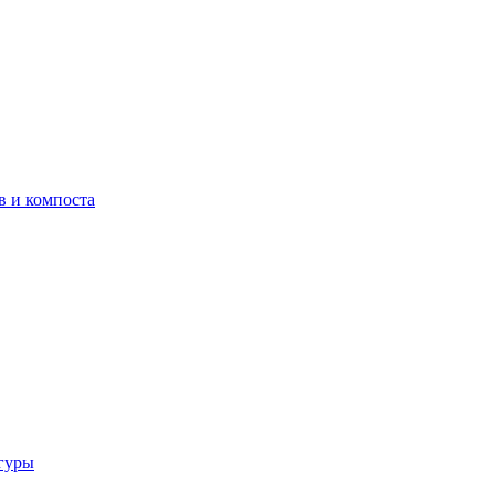
в и компоста
гуры