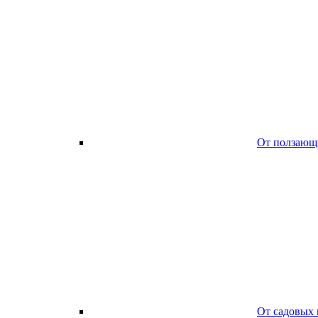
От ползающ
От садовых 