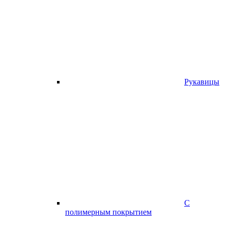
Рукавицы
С
полимерным покрытием