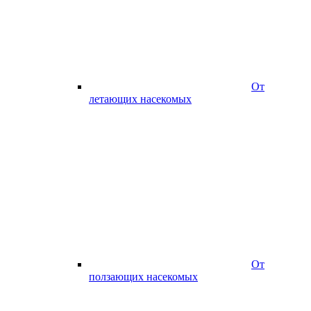
От
летающих насекомых
От
ползающих насекомых