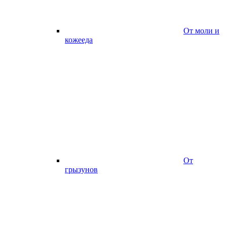
От моли и
кожееда
От
грызунов