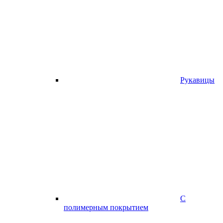
Рукавицы
С
полимерным покрытием