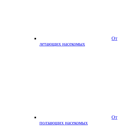
От
летающих насекомых
От
ползающих насекомых