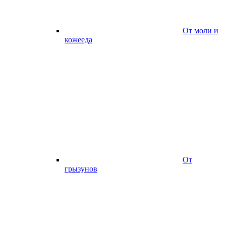
От моли и
кожееда
От
грызунов