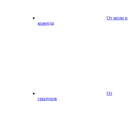
От моли и
кожееда
От
грызунов