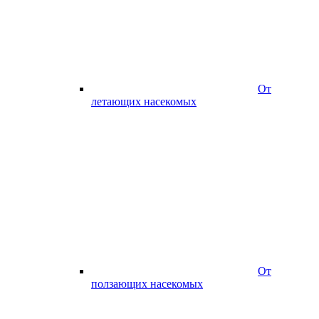
От
летающих насекомых
От
ползающих насекомых