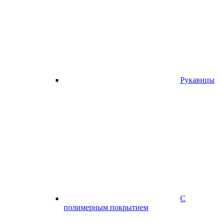
Рукавицы
С
полимерным покрытием