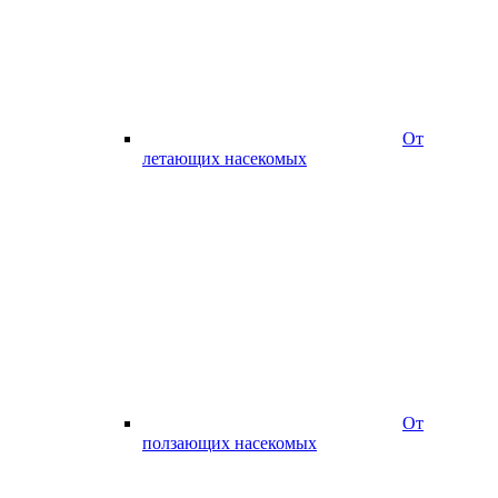
От
летающих насекомых
От
ползающих насекомых