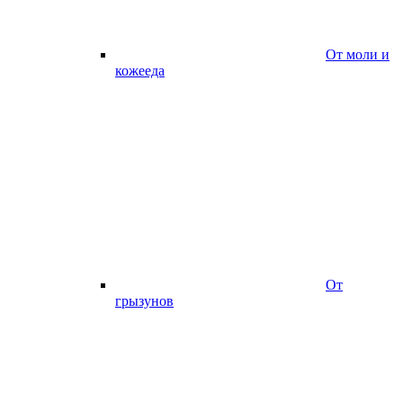
От моли и
кожееда
От
грызунов