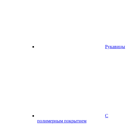
Рукавицы
С
полимерным покрытием