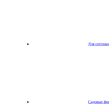
Для септико
Садовые фи