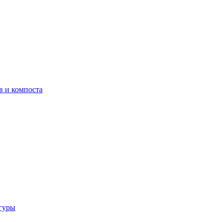
в и компоста
гуры