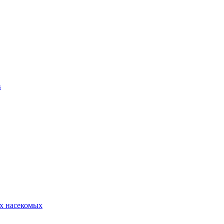
в
х насекомых