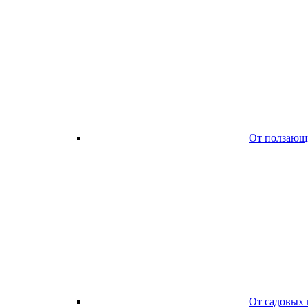
От ползающ
От садовых 